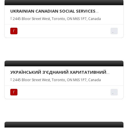
UKRAINIAN CANADIAN SOCIAL SERVICES
(TORONTO) INC.
2445 Bloor Street West, Toronto, ON M6S 1P7, Canada
Г
УКРАЇНСЬКИЙ З’ЄДНАНИЙ ХАРИТАТИВНИЙ
ФОНД/UNITED UKR. CHARITABLE TRUST
2445 Bloor Street West, Toronto, ON M6S 1P7, Canada
Г