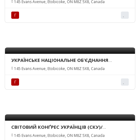
145 Evans Avenue, Etobicoke, ON M8Z 5X8, Canada
FEDERATION OF CANADA INC. – TORONTO
BRANCH
Г
УКРАЇНСЬКЕ НАЦІОНАЛЬНЕ ОБ’ЄДНАННЯ
КАНАДИ – КРАЙОВА УПРАВА/ UKRAINIAN
145 Evans Avenue, Etobicoke, ON M8Z 5X8, Canada
NATIONAL FEDERATION OF CANADA INC. –
NATIONAL EXECUTIVE
Г
СВІТОВИЙ КОНҐРЕС УКРАЇНЦІВ (СКУ)/
UKRAINIAN WORLD CONGRESS (UWC)
145 Evans Avenue, Etobicoke, ON M8Z 5X8, Canada