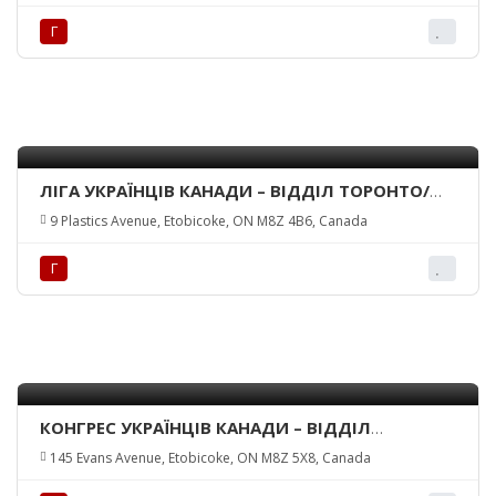
Г
ЛІГА УКРАЇНЦІВ КАНАДИ – ВІДДІЛ ТОРОНТО/
LEAGUE OF UKRAINIAN CANADIANS – TORONTO
9 Plastics Avenue, Etobicoke, ON M8Z 4B6, Canada
BRANCH
Г
КОНГРЕС УКРАЇНЦІВ КАНАДИ – ВІДДІЛ
ТОРОНТО/UKRAINIAN-CANADIAN CONGRESS
145 Evans Avenue, Etobicoke, ON M8Z 5X8, Canada
TORONTO BRANCH