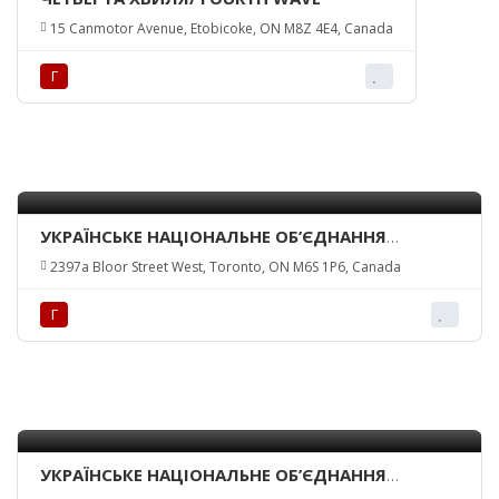
15 Canmotor Avenue, Etobicoke, ON M8Z 4E4, Canada
Г
УКРАЇНСЬКЕ НАЦІОНАЛЬНЕ ОБ’ЄДНАННЯ
КАНАДИ – ТОРОНТО-ЗАХІД/ UKR. NATIONAL
2397a Bloor Street West, Toronto, ON M6S 1P6, Canada
FEDERATION OF CANADA INC. – TORONTO-WEST
Г
УКРАЇНСЬКЕ НАЦІОНАЛЬНЕ ОБ’ЄДНАННЯ
КАНАДИ – ТОРОНТО-МІСТО/ UKR. NATIONAL