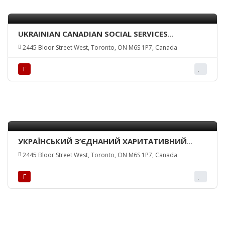
UKRAINIAN CANADIAN SOCIAL SERVICES
(TORONTO) INC.
2445 Bloor Street West, Toronto, ON M6S 1P7, Canada
Г
УКРАЇНСЬКИЙ З’ЄДНАНИЙ ХАРИТАТИВНИЙ
ФОНД/UNITED UKR. CHARITABLE TRUST
2445 Bloor Street West, Toronto, ON M6S 1P7, Canada
Г