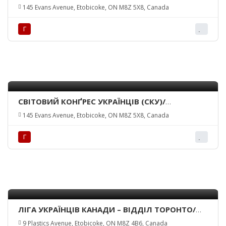
КАНАДИ – КРАЙОВА УПРАВА/ UKRAINIAN
145 Evans Avenue, Etobicoke, ON M8Z 5X8, Canada
NATIONAL FEDERATION OF CANADA INC. –
NATIONAL EXECUTIVE
Г
СВІТОВИЙ КОНҐРЕС УКРАЇНЦІВ (СКУ)/
UKRAINIAN WORLD CONGRESS (UWC)
145 Evans Avenue, Etobicoke, ON M8Z 5X8, Canada
Г
ЛІГА УКРАЇНЦІВ КАНАДИ – ВІДДІЛ ТОРОНТО/
LEAGUE OF UKRAINIAN CANADIANS – TORONTO
9 Plastics Avenue, Etobicoke, ON M8Z 4B6, Canada