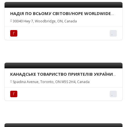
НАДІЯ ПО ВСЬОМУ СВІТОВІ/HOPE WORLDWIDE
UKRAINE
30040 Hwy 7, Woodbridge, ON, Canada
Г
КАНАДСЬКЕ ТОВАРИСТВО ПРИЯТЕЛІВ УКРАЇНИ –
ВІДДІЛ ТОРОНТО/CANADIAN FRIENDS OF
Spadina Avenue, Toronto, ON M5S 2H4, Canada
UKRAINE – TORONTO BRANCH
Г