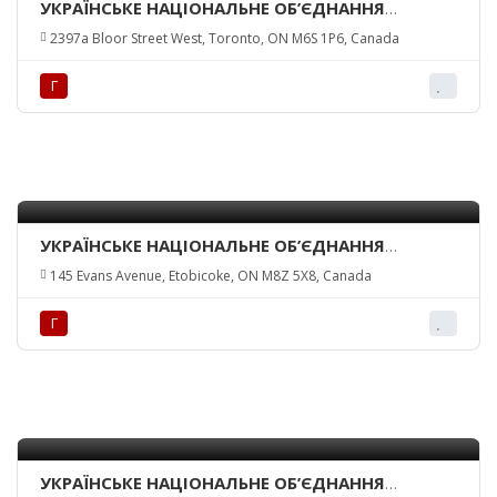
УКРАЇНСЬКЕ НАЦІОНАЛЬНЕ ОБ’ЄДНАННЯ
КАНАДИ – ТОРОНТО-ЗАХІД/ UKR. NATIONAL
2397a Bloor Street West, Toronto, ON M6S 1P6, Canada
FEDERATION OF CANADA INC. – TORONTO-WEST
Г
УКРАЇНСЬКЕ НАЦІОНАЛЬНЕ ОБ’ЄДНАННЯ
КАНАДИ – ТОРОНТО-МІСТО/ UKR. NATIONAL
145 Evans Avenue, Etobicoke, ON M8Z 5X8, Canada
FEDERATION OF CANADA INC. – TORONTO
BRANCH
Г
УКРАЇНСЬКЕ НАЦІОНАЛЬНЕ ОБ’ЄДНАННЯ