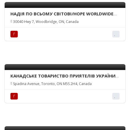
НАДІЯ ПО ВСЬОМУ СВІТОВІ/HOPE WORLDWIDE
UKRAINE
30040 Hwy 7, Woodbridge, ON, Canada
Г
КАНАДСЬКЕ ТОВАРИСТВО ПРИЯТЕЛІВ УКРАЇНИ –
ВІДДІЛ ТОРОНТО/CANADIAN FRIENDS OF
Spadina Avenue, Toronto, ON M5S 2H4, Canada
UKRAINE – TORONTO BRANCH
Г