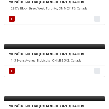
УКРАЇНСЬКЕ НАЦІОНАЛЬНЕ ОБ’ЄДНАННЯ
КАНАДИ – ТОРОНТО-ЗАХІД/ UKR. NATIONAL
2397a Bloor Street West, Toronto, ON M6S 1P6, Canada
FEDERATION OF CANADA INC. – TORONTO-WEST
Г
УКРАЇНСЬКЕ НАЦІОНАЛЬНЕ ОБ’ЄДНАННЯ
КАНАДИ – ТОРОНТО-МІСТО/ UKR. NATIONAL
145 Evans Avenue, Etobicoke, ON M8Z 5X8, Canada
FEDERATION OF CANADA INC. – TORONTO
BRANCH
Г
УКРАЇНСЬКЕ НАЦІОНАЛЬНЕ ОБ’ЄДНАННЯ