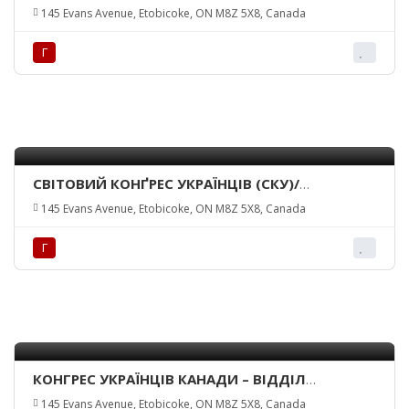
КАНАДИ – КРАЙОВА УПРАВА/ UKRAINIAN
145 Evans Avenue, Etobicoke, ON M8Z 5X8, Canada
NATIONAL FEDERATION OF CANADA INC. –
NATIONAL EXECUTIVE
Г
СВІТОВИЙ КОНҐРЕС УКРАЇНЦІВ (СКУ)/
UKRAINIAN WORLD CONGRESS (UWC)
145 Evans Avenue, Etobicoke, ON M8Z 5X8, Canada
Г
КОНГРЕС УКРАЇНЦІВ КАНАДИ – ВІДДІЛ
ТОРОНТО/UKRAINIAN-CANADIAN CONGRESS
145 Evans Avenue, Etobicoke, ON M8Z 5X8, Canada