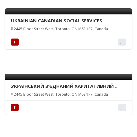
UKRAINIAN CANADIAN SOCIAL SERVICES
(TORONTO) INC.
2445 Bloor Street West, Toronto, ON M6S 1P7, Canada
Г
УКРАЇНСЬКИЙ З’ЄДНАНИЙ ХАРИТАТИВНИЙ
ФОНД/UNITED UKR. CHARITABLE TRUST
2445 Bloor Street West, Toronto, ON M6S 1P7, Canada
Г