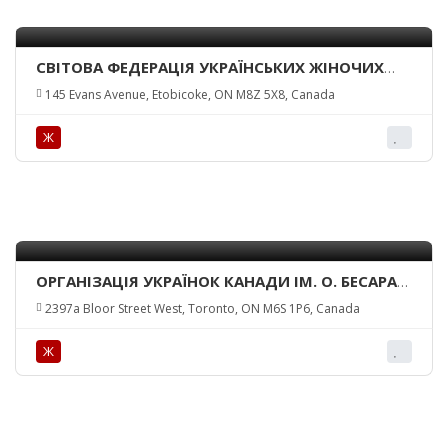
СВІТОВА ФЕДЕРАЦІЯ УКРАЇНСЬКИХ ЖІНОЧИХ
ОРГАНІЗАЦІЙ (СФУЖО)/ WORLD FEDERATION OF
145 Evans Avenue, Etobicoke, ON M8Z 5X8, Canada
UKRAINIAN WOMEN’S ORGANIZATIONS (WFUWO)
Ж
ОРГАНІЗАЦІЯ УКРАЇНОК КАНАДИ ІМ. О. БЕСАРАБ
/UKRAINIAN WOMEN’S ORGANIZATION OF
2397a Bloor Street West, Toronto, ON M6S 1P6, Canada
CANADA
Ж