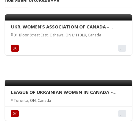
Пов'язані оголошення
UKR. WOMEN’S ASSOCIATION OF CANADA –
BARVINOK BRANCH
31 Bloor Street East, Oshawa, ON L1H 3L9, Canada
Ж
LEAGUE OF UKRAINIAN WOMEN IN CANADA –
OSHAWA BRANCH
Toronto, ON, Canada
Ж