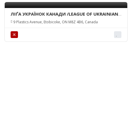
ЛІҐА УКРАЇНОК КАНАДИ /LEAGUE OF UKRAINIAN
WOMEN IN CANADA
9 Plastics Avenue, Etobicoke, ON M8Z 4B6, Canada
Ж