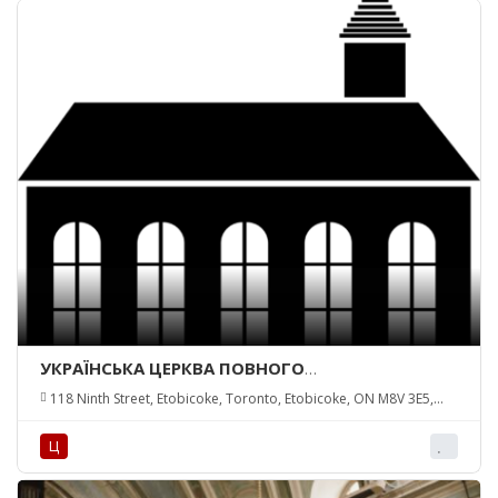
УКРАЇНСЬКА ЦЕРКВА ПОВНОГО
ЄВАНГЕЛІЯ/UKRAINIAN CHURCH OF FULL GOSPEL
118 Ninth Street, Etobicoke, Toronto, Etobicoke, ON M8V 3E5,
Canada
Ц