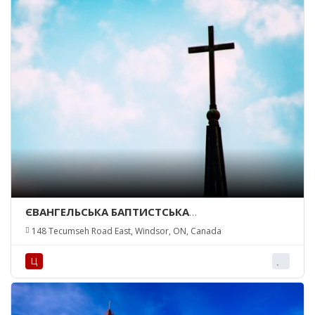
ЄВАНГЕЛЬСЬКА БАПТИСТСЬКА
ЦЕРКВА/EVANGELICAL BAPTIST CHURCH
148 Tecumseh Road East, Windsor, ON, Canada
Ц