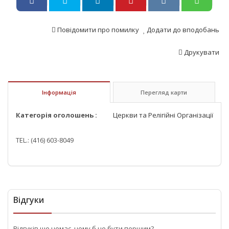
Повідомити про помилку
Додати до вподобань
Друкувати
Інформація
Перегляд карти
Категорія оголошень :
Церкви та Релігійні Організації
TEL.: (416) 603-8049
Відгуки
Відгуків ще немає, чому б не бути першим?