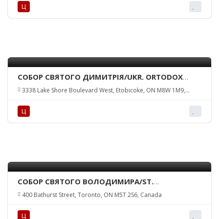
Ц
СОБОР СВЯТОГО ДИМИТРІЯ/UKR. ORTODOX
CHURCH OF ST. DEMETRIUS
3338 Lake Shore Boulevard West, Etobicoke, ON M8W 1M9,
Canada
Ц
СОБОР СВЯТОГО ВОЛОДИМИРА/ST.
VOLODYMYR CATHEDRAL
400 Bathurst Street, Toronto, ON M5T 2S6, Canada
Ц