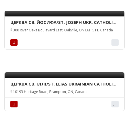
ЦЕРКВА СВ. ЙОСИФА/ST. JOSEPH UKR. CATHOLIC
CHURCH
300 River Oaks Boulevard East, Oakville, ON L6H 5T1, Canada
Ц
ЦЕРКВА СВ. ІЛЛІ/ST. ELIAS UKRAINIAN CATHOLIC
CHURCH
10193 Heritage Road, Brampton, ON, Canada
Ц