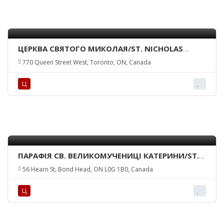
ЦЕРКВА СВЯТОГО МИКОЛАЯ/ST. NICHOLAS
CHURCH
770 Queen Street West, Toronto, ON, Canada
Ц
ПАРАФІЯ СВ. ВЕЛИКОМУЧЕНИЦІ КАТЕРИНИ/ST.
CATHERINE OF ALEXANDRIA PARISH
56 Hearn St, Bond Head, ON L0G 1B0, Canada
Ц