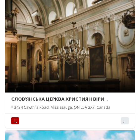
СЛОВ’ЯНСЬКА ЦЕРКВА ХРИСТИЯН ВІРИ
ЄВАНГЕЛЬСЬКОЇ/SLAVIC CHURCH OF EVANGELIC
3434 Cawthra Road, Mississauga, ON L5A 2X7, Canada
CHRISTAN FAITH
Ц