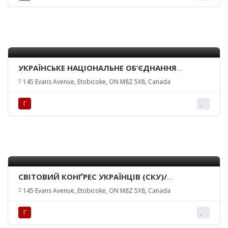
УКРАЇНСЬКЕ НАЦІОНАЛЬНЕ ОБ’ЄДНАННЯ
КАНАДИ – КРАЙОВА УПРАВА/ UKRAINIAN
145 Evans Avenue, Etobicoke, ON M8Z 5X8, Canada
NATIONAL FEDERATION OF CANADA INC. –
NATIONAL EXECUTIVE
Г
СВІТОВИЙ КОНҐРЕС УКРАЇНЦІВ (СКУ)/
UKRAINIAN WORLD CONGRESS (UWC)
145 Evans Avenue, Etobicoke, ON M8Z 5X8, Canada
Г