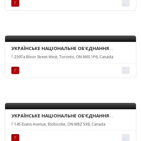
Г
УКРАЇНСЬКЕ НАЦІОНАЛЬНЕ ОБ’ЄДНАННЯ
КАНАДИ – ТОРОНТО-ЗАХІД/ UKR. NATIONAL
2397a Bloor Street West, Toronto, ON M6S 1P6, Canada
FEDERATION OF CANADA INC. – TORONTO-WEST
Г
УКРАЇНСЬКЕ НАЦІОНАЛЬНЕ ОБ’ЄДНАННЯ
КАНАДИ – ТОРОНТО-МІСТО/ UKR. NATIONAL
145 Evans Avenue, Etobicoke, ON M8Z 5X8, Canada
FEDERATION OF CANADA INC. – TORONTO
BRANCH
Г