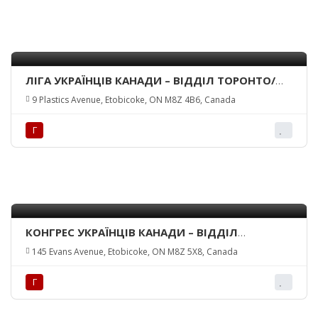
ЛІГА УКРАЇНЦІВ КАНАДИ – ВІДДІЛ ТОРОНТО/
LEAGUE OF UKRAINIAN CANADIANS – TORONTO
9 Plastics Avenue, Etobicoke, ON M8Z 4B6, Canada
BRANCH
Г
КОНГРЕС УКРАЇНЦІВ КАНАДИ – ВІДДІЛ
ТОРОНТО/UKRAINIAN-CANADIAN CONGRESS
145 Evans Avenue, Etobicoke, ON M8Z 5X8, Canada
TORONTO BRANCH
Г