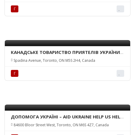
Г
КАНАДСЬКЕ ТОВАРИСТВО ПРИЯТЕЛІВ УКРАЇНИ –
ВІДДІЛ ТОРОНТО/CANADIAN FRIENDS OF
Spadina Avenue, Toronto, ON M5S 2H4, Canada
UKRAINE – TORONTO BRANCH
Г
ДОПОМОГА УКРАЇНІ – AID UKRAINE HELP US HELP
THE CHILDREN
84600 Bloor Street West, Toronto, ON M6S 4Z7, Canada