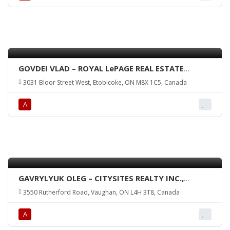
GOVDEI VLAD – ROYAL LePAGE REAL ESTATE
SERVICES LTD., Brokerage
3031 Bloor Street West, Etobicoke, ON M8X 1C5, Canada
А
GAVRYLYUK OLEG – CITYSITES REALTY INC.,
Brokerage
3550 Rutherford Road, Vaughan, ON L4H 3T8, Canada
А