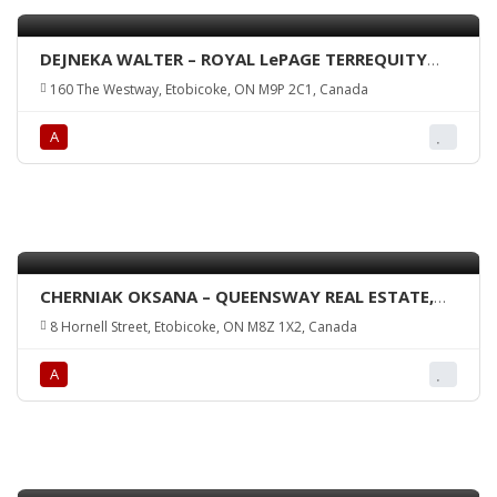
DEJNEKA WALTER – ROYAL LePAGE TERREQUITY
REALTY, Brokerage
160 The Westway, Etobicoke, ON M9P 2C1, Canada
А
CHERNIAK OKSANA – QUEENSWAY REAL ESTATE,
Brokerage
8 Hornell Street, Etobicoke, ON M8Z 1X2, Canada
А