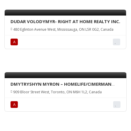
DUDAR VOLODYMYR- RIGHT AT HOME REALTY INC.
480 Eglinton Avenue West, Mississauga, ON L5R 0G2, Canada
А
DMYTRYSHYN MYRON – HOMELIFE/CIMERMAN
REAL ESTATE LTD.
909 Bloor Street West, Toronto, ON M6H 1L2, Canada
А