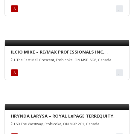
А
ILCIO MIKE – RE/MAX PROFESSIONALS INC,
Brokerage
1 The East Mall Crescent, Etobicoke, ON M9B 6G8, Canada
А
HRYNDA LARYSA – ROYAL LePAGE TERREQUITY
REALTY, Brokerage
160 The Westway, Etobicoke, ON M9P 2C1, Canada