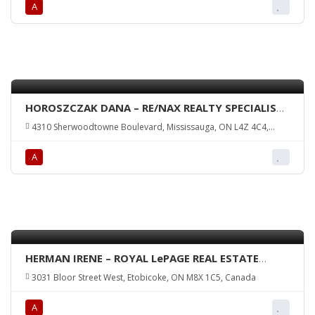
А
HOROSZCZAK DANA – RE/NAX REALTY SPECIALISTS
INC., Brokerage
4310 Sherwoodtowne Boulevard, Mississauga, ON L4Z 4C4,
Canada
А
HERMAN IRENE – ROYAL LePAGE REAL ESTATE
SERVICES LTD., Brokerage
3031 Bloor Street West, Etobicoke, ON M8X 1C5, Canada
А