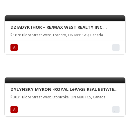
DZIADYK IHOR – RE/MAX WEST REALTY INC,
Brokerage
1678 Bloor Street West, Toronto, ON M6P 1A9, Canada
А
DYLYNSKY MYRON -ROYAL LePAGE REAL ESTATE
SERVICES LTD.
3031 Bloor Street West, Etobicoke, ON M8X 1C5, Canada
А