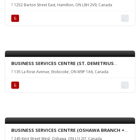
+ ATM)
1252 Barton Street East, Hamilton, ON L8H 2V9, Canada
Б
BUSINESS SERVICES CENTRE (ST. DEMETRIUS
BRANCH + ATM)
135 La Rose Avenue, Etobicoke, ON M9P 1A6, Canada
Б
BUSINESS SERVICES CENTRE (OSHAWA BRANCH +
ATM)
245 King Street West, Oshawa, ON L1J 2J7, Canada