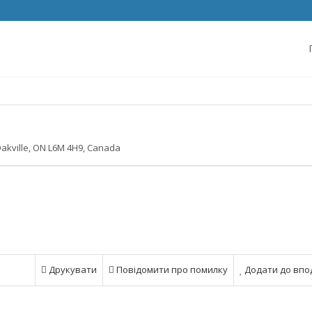
akville, ON L6M 4H9, Canada
Друкувати
Повідомити про помилку
Додати до впо