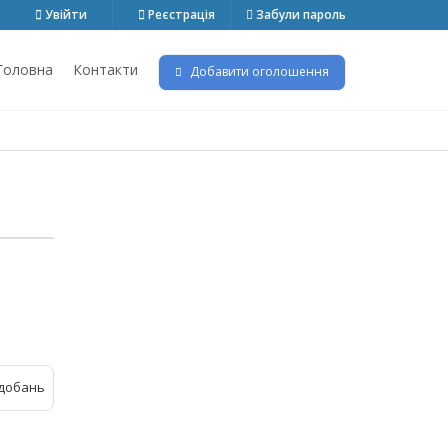
Увійти
Реєстрація
Забули пароль
Головна
Контакти
Добавити оголошення
добань