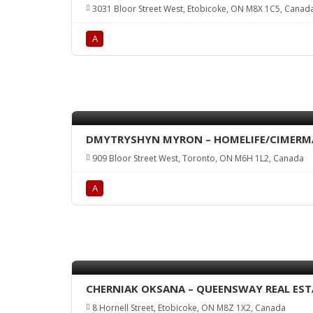
3031 Bloor Street West, Etobicoke, ON M8X 1C5, Canad
А
DMYTRYSHYN MYRON – HOMELIFE/CIMERMA
909 Bloor Street West, Toronto, ON M6H 1L2, Canada
А
CHERNIAK OKSANA – QUEENSWAY REAL ESTA
8 Hornell Street, Etobicoke, ON M8Z 1X2, Canada