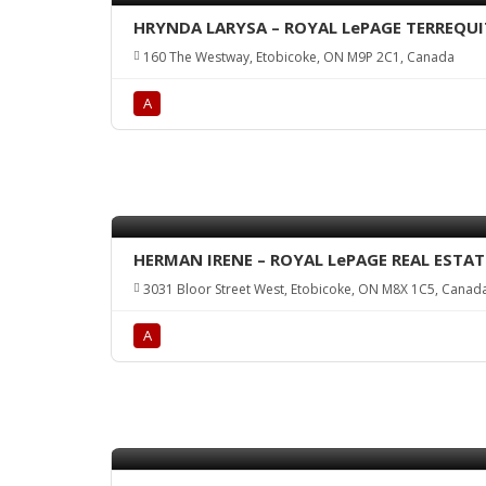
HRYNDA LARYSA – ROYAL LePAGE TERREQUI
160 The Westway, Etobicoke, ON M9P 2C1, Canada
А
HERMAN IRENE – ROYAL LePAGE REAL ESTATE
3031 Bloor Street West, Etobicoke, ON M8X 1C5, Canad
А