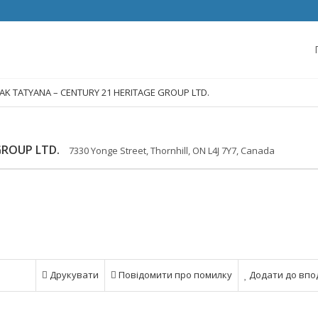
AK TATYANA – CENTURY 21 HERITAGE GROUP LTD.
GROUP LTD.
7330 Yonge Street, Thornhill, ON L4J 7Y7, Canada
Друкувати
Повідомити про помилку
Додати до впо