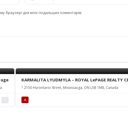
цьому браузері для моїх подальших коментарів.
rage
KARMALITA LYUDMYLA – ROYAL LePAGE REALTY C
da
2150 Hurontario Street, Mississauga, ON L5B 1M8, Canada
А