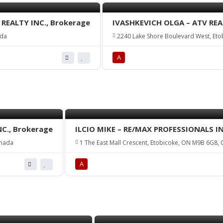
REALTY INC., Brokerage
IVASHKEVICH OLGA – ATV REA
ada
2240 Lake Shore Boulevard West, Eto
А
C., Brokerage
ILCIO MIKE – RE/MAX PROFESSIONALS I
anada
1 The East Mall Crescent, Etobicoke, ON M9B 6G8,
А