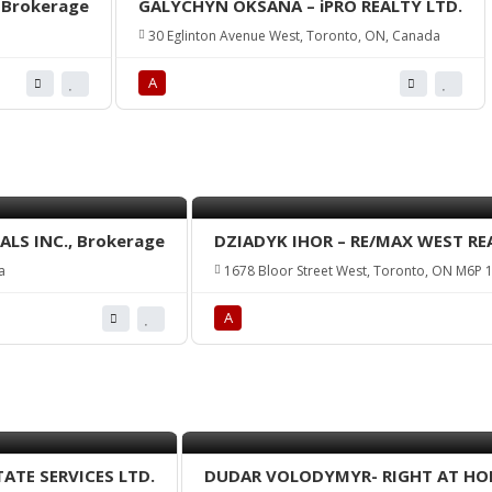
 Brokerage
GALYCHYN OKSANA – iPRO REALTY LTD.
30 Eglinton Avenue West, Toronto, ON, Canada
А
LS INC., Brokerage
DZIADYK IHOR – RE/MAX WEST RE
a
1678 Bloor Street West, Toronto, ON M6P 
А
ATE SERVICES LTD.
DUDAR VOLODYMYR- RIGHT AT HOM