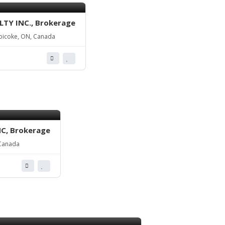
LTY INC., Brokerage
bicoke, ON, Canada
NC, Brokerage
 Canada