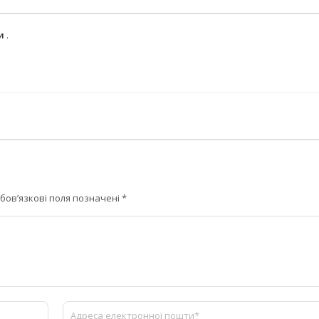
ми
.
бов’язкові поля позначені
*