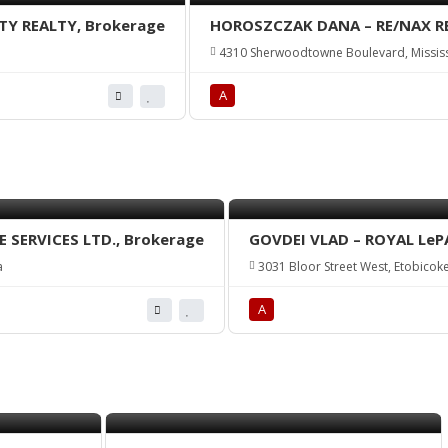
TY REALTY, Brokerage
HOROSZCZAK DANA – RE/NAX REA
4310 Sherwoodtowne Boulevard, Missis
А
 SERVICES LTD., Brokerage
GOVDEI VLAD – ROYAL LePA
a
3031 Bloor Street West, Etobico
А