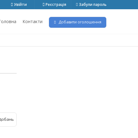
Увійти
Реєстрація
Забули пароль
Головна
Контакти
Добавити оголошення
добань