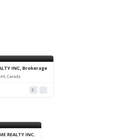
ALTY INC, Brokerage
1A9, Canada
E REALTY INC.