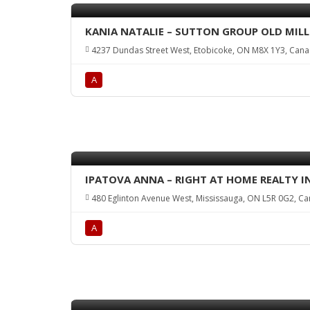
KANIA NATALIE – SUTTON GROUP OLD MILL 
4237 Dundas Street West, Etobicoke, ON M8X 1Y3, Can
А
IPATOVA ANNA – RIGHT AT HOME REALTY IN
480 Eglinton Avenue West, Mississauga, ON L5R 0G2, C
А