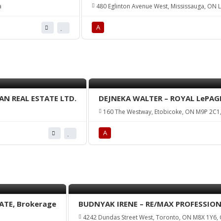
a
480 Eglinton Avenue West, Mississauga, ON 
А
N REAL ESTATE LTD.
DEJNEKA WALTER – ROYAL LePAGE
160 The Westway, Etobicoke, ON M9P 2C1
А
TE, Brokerage
BUDNYAK IRENE – RE/MAX PROFESSIONA
4242 Dundas Street West, Toronto, ON M8X 1Y6,