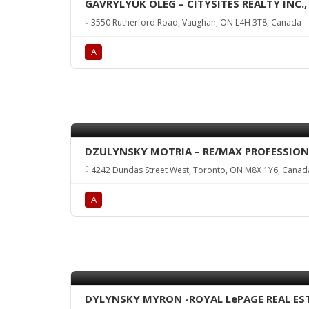
GAVRYLYUK OLEG – CITYSITES REALTY INC.,
3550 Rutherford Road, Vaughan, ON L4H 3T8, Canada
А
DZULYNSKY MOTRIA – RE/MAX PROFESSIONA
4242 Dundas Street West, Toronto, ON M8X 1Y6, Canad
А
DYLYNSKY MYRON -ROYAL LePAGE REAL EST