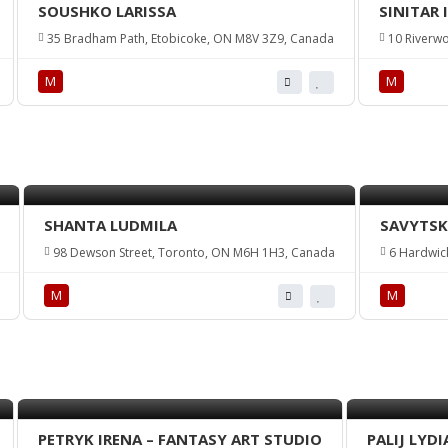
SOUSHKO LARISSA
SINITAR 
35 Bradham Path, Etobicoke, ON M8V 3Z9, Canada
10 Riverwo
М
М
SHANTA LUDMILA
SAVYTSK
98 Dewson Street, Toronto, ON M6H 1H3, Canada
6 Hardwick
М
М
PETRYK IRENA – FANTASY ART STUDIO
PALIJ LYDI