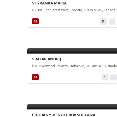
STYRANKA MARIA
2100 Bloor Street West, Toronto, ON M6S 5A5, Canada
М
SINTAR ANDRIJ
10 Riverwood Parkway, Etobicoke, ON M8Y 4E1, Canada
М
PIDHAINY-BENOIT ROKSOLYANA