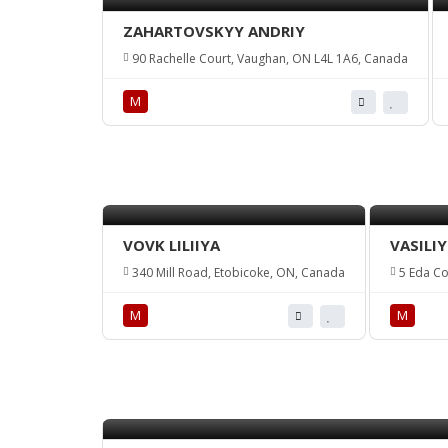
ZAHARTOVSKYY ANDRIY
90 Rachelle Court, Vaughan, ON L4L 1A6, Canada
М
VOVK LILIIYA
VASILI
340 Mill Road, Etobicoke, ON, Canada
5 Eda Co
М
М