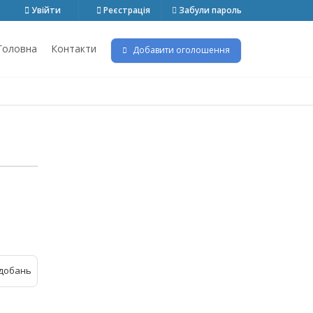
Увійти
Реєстрація
Забули пароль
Головна
Контакти
Добавити оголошення
добань