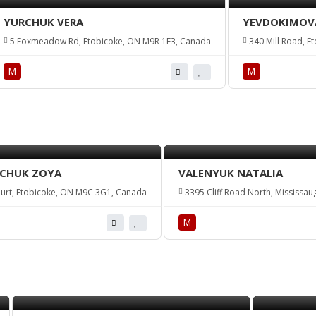
YURCHUK VERA
YEVDOKIMOVA
5 Foxmeadow Rd, Etobicoke, ON M9R 1E3, Canada
340 Mill Road, E
М
М
YCHUK ZOYA
VALENYUK NATALIA
urt, Etobicoke, ON M9C 3G1, Canada
3395 Cliff Road North, Mississa
М