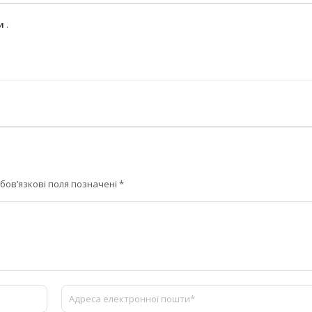
ми
.
бов’язкові поля позначені
*