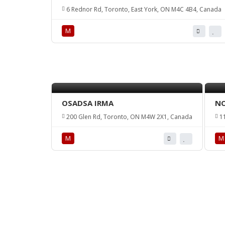
6 Rednor Rd, Toronto, East York, ON M4C 4B4, Canada
М
OSADSA IRMA
NO
200 Glen Rd, Toronto, ON M4W 2X1, Canada
11
М
М