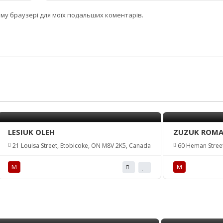
цьому браузері для моїх подальших коментарів.
LESIUK OLEH
ZUZUK ROM
21 Louisa Street, Etobicoke, ON M8V 2K5, Canada
60 Heman Street
М
М