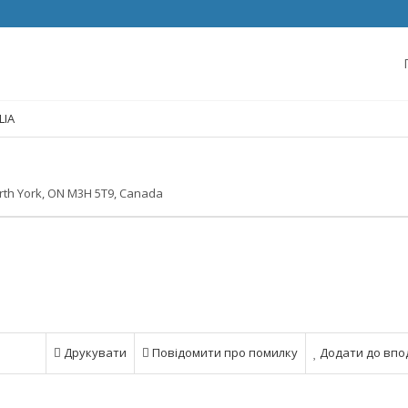
LIA
rth York, ON M3H 5T9, Canada
Друкувати
Повідомити про помилку
Додати до впо