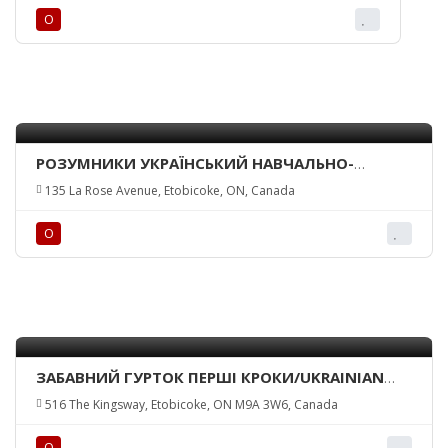
О
РОЗУМНИКИ УКРАЇНСЬКИЙ НАВЧАЛЬНО-
ПІЗНАВАЛЬНИЙ ЦЕНТР/SMART KIDS EDUCATION
135 La Rose Avenue, Etobicoke, ON, Canada
AND DISCOVERY CENTER
О
ЗАБАВНИЙ ГУРТОК ПЕРШІ КРОКИ/UKRAINIAN
FIRST STEPS PLAYGROUP
516 The Kingsway, Etobicoke, ON M9A 3W6, Canada
О