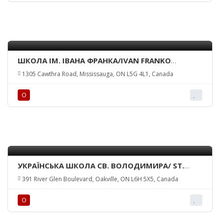
ШКОЛА ІМ. ІВАНА ФРАНКА/IVAN FRANKO
UKRAINIAN SCHOOL
1305 Cawthra Road, Mississauga, ON L5G 4L1, Canada
О
УКРАЇНСЬКА ШКОЛА СВ. ВОЛОДИМИРА/ ST.
VOLODYMYR UKRAINIAN SCHOOL
391 River Glen Boulevard, Oakville, ON L6H 5X5, Canada
О