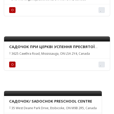
О
САДОЧОК ПРИ ЦЕРКВІ УСПЕННЯ ПРЕСВЯТОЇ
БОГОРОДИЦІ/SADOCHOK UKRAINIAN NURSERY
3625 Cawthra Road, Mississauga, ON L5A 2Y4, Canada
SCHOOL
О
САДОЧОК/ SADOCHOK PRESCHOOL CENTRE
35 West Deane Park Drive, Etobicoke, ON M9B 2R5, Canada