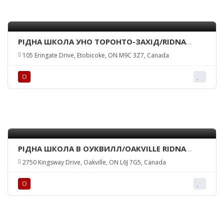
РІДНА ШКОЛА УНО ТОРОНТО-ЗАХІД/RIDNA
SHKOLA UNF TORONTO-WEST
105 Eringate Drive, Etobicoke, ON M9C 3Z7, Canada
О
РІДНА ШКОЛА В ОУКВИЛЛ/OAKVILLE RIDNA
SHKOLA
2750 Kingsway Drive, Oakville, ON L6J 7G5, Canada
О