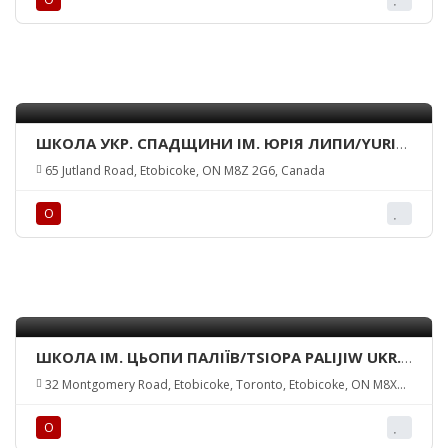
ШКОЛА УКР. СПАДЩИНИ ІМ. ЮРІЯ ЛИПИ/YURI
LYPA UKR. HERITAGE ACADEMY
65 Jutland Road, Etobicoke, ON M8Z 2G6, Canada
О
ШКОЛА ІМ. ЦЬОПИ ПАЛІЇВ/TSIOPA PALIJIW UKR.
SCHOOL
32 Montgomery Road, Etobicoke, Toronto, Etobicoke, ON M8X
1Z4, Canada
О