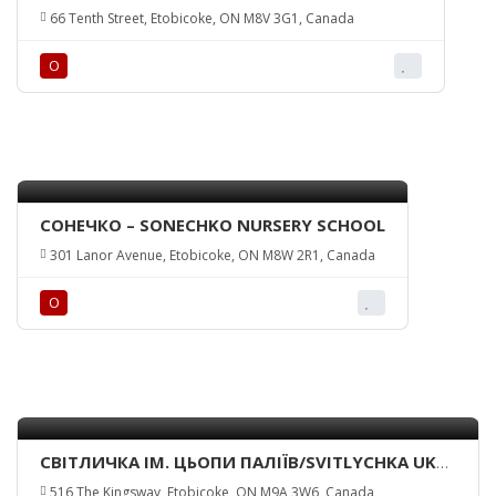
66 Tenth Street, Etobicoke, ON M8V 3G1, Canada
О
СОНЕЧКО – SONECHKO NURSERY SCHOOL
301 Lanor Avenue, Etobicoke, ON M8W 2R1, Canada
О
СВІТЛИЧКА ІМ. ЦЬОПИ ПАЛІЇВ/SVITLYCHKA UKR.
CO-OP NURSURY SCHOOL
516 The Kingsway, Etobicoke, ON M9A 3W6, Canada