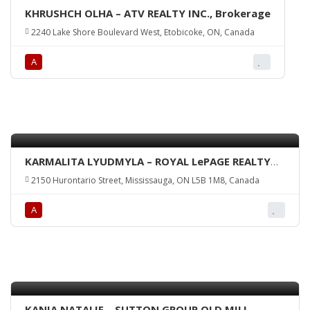
KHRUSHCH OLHA – ATV REALTY INC., Brokerage
2240 Lake Shore Boulevard West, Etobicoke, ON, Canada
А
KARMALITA LYUDMYLA – ROYAL LePAGE REALTY
CENTRE, Brokerage
2150 Hurontario Street, Mississauga, ON L5B 1M8, Canada
А
KANIA NATALIE – SUTTON GROUP OLD MILL