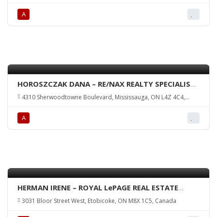
А
HOROSZCZAK DANA – RE/NAX REALTY SPECIALISTS
INC., Brokerage
4310 Sherwoodtowne Boulevard, Mississauga, ON L4Z 4C4,
Canada
А
HERMAN IRENE – ROYAL LePAGE REAL ESTATE
SERVICES LTD., Brokerage
3031 Bloor Street West, Etobicoke, ON M8X 1C5, Canada