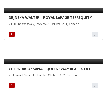
DEJNEKA WALTER – ROYAL LePAGE TERREQUITY
REALTY, Brokerage
160 The Westway, Etobicoke, ON M9P 2C1, Canada
А
CHERNIAK OKSANA – QUEENSWAY REAL ESTATE,
Brokerage
8 Hornell Street, Etobicoke, ON M8Z 1X2, Canada
А