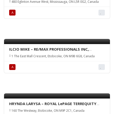
480 Eglinton Avenue West, Mississauga, ON L5R 0G2, Canada
А
ILCIO MIKE – RE/MAX PROFESSIONALS INC,
Brokerage
1 The East Mall Crescent, Etobicoke, ON M9B 6G8, Canada
А
HRYNDA LARYSA – ROYAL LePAGE TERREQUITY
REALTY, Brokerage
160 The Westway, Etobicoke, ON M9P 2C1, Canada