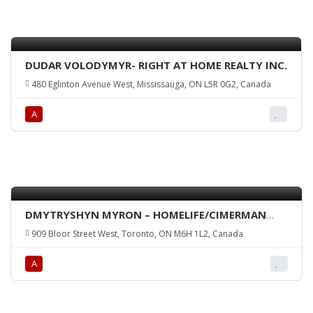
DUDAR VOLODYMYR- RIGHT AT HOME REALTY INC.
480 Eglinton Avenue West, Mississauga, ON L5R 0G2, Canada
А
DMYTRYSHYN MYRON – HOMELIFE/CIMERMAN
REAL ESTATE LTD.
909 Bloor Street West, Toronto, ON M6H 1L2, Canada
А