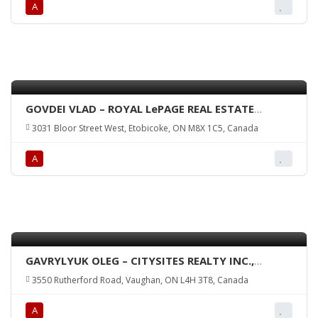
А
GOVDEI VLAD – ROYAL LePAGE REAL ESTATE
SERVICES LTD., Brokerage
3031 Bloor Street West, Etobicoke, ON M8X 1C5, Canada
А
GAVRYLYUK OLEG – CITYSITES REALTY INC.,
Brokerage
3550 Rutherford Road, Vaughan, ON L4H 3T8, Canada
А