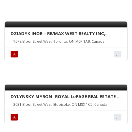
DZIADYK IHOR – RE/MAX WEST REALTY INC,
Brokerage
1678 Bloor Street West, Toronto, ON M6P 1A9, Canada
А
DYLYNSKY MYRON -ROYAL LePAGE REAL ESTATE
SERVICES LTD.
3031 Bloor Street West, Etobicoke, ON M8X 1C5, Canada
А