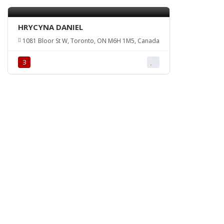
HRYCYNA DANIEL
1081 Bloor St W, Toronto, ON M6H 1M5, Canada
З