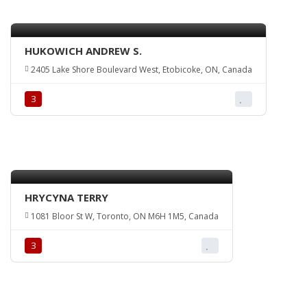
HUKOWICH ANDREW S.
2405 Lake Shore Boulevard West, Etobicoke, ON, Canada
З
HRYCYNA TERRY
1081 Bloor St W, Toronto, ON M6H 1M5, Canada
З