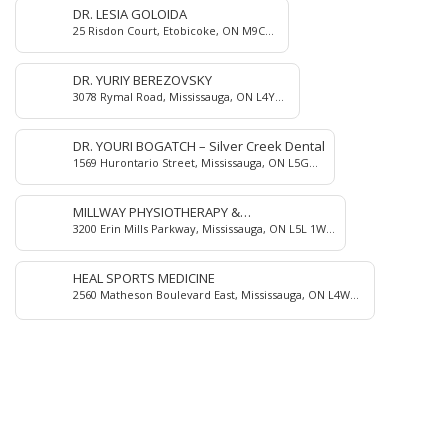
DR. LESIA GOLOIDA
25 Risdon Court, Etobicoke, ON M9C
4E6, Canada
DR. YURIY BEREZOVSKY
3078 Rymal Road, Mississauga, ON L4Y
3B3, Canada
DR. YOURI BOGATCH – Silver Creek Dental
1569 Hurontario Street, Mississauga, ON L5G
3H7, Canada
MILLWAY PHYSIOTHERAPY &
3200 Erin Mills Parkway, Mississauga, ON L5L 1W8,
REHABILITATION CENTER
Canada
HEAL SPORTS MEDICINE
2560 Matheson Boulevard East, Mississauga, ON L4W
4Y9, Canada