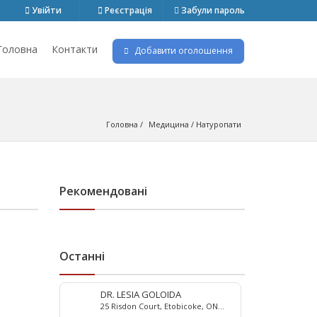
Увійти
Реєстрація
Забули пароль
Головна
Контакти
Добавити оголошення
Головна
Медицина
 / 
Натуропати
Рекомендовані
Останні
DR. LESIA GOLOIDA
25 Risdon Court, Etobicoke, ON
M9C 4E6, Canada