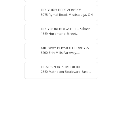
DR. YURIY BEREZOVSKY
3078 Rymal Road, Mississauga, ON
L4Y 3B3, Canada
DR. YOURI BOGATCH – Silver
1569 Hurontario Street,
Creek Dental
Mississauga, ON L5G 3H7, Canada
MILLWAY PHYSIOTHERAPY &
3200 Erin Mills Parkway,
REHABILITATION CENTER
Mississauga, ON L5L 1W8, Canada
HEAL SPORTS MEDICINE
2560 Matheson Boulevard East,
Mississauga, ON L4W 4Y9, Canada