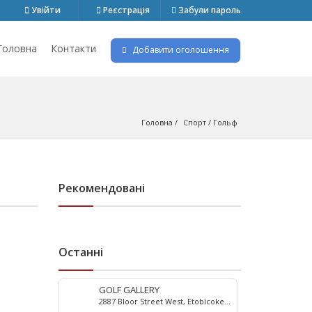
Увійти
Реєстрація
Забули пароль
Головна
Контакти
Добавити оголошення
Головна
Спорт
 / 
Гольф
Рекомендовані
Останні
GOLF GALLERY
2887 Bloor Street West, Etobicoke,
ON M8X 1B3, Canada