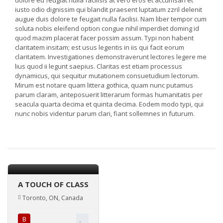
dolore eu feugiat nulla facilisis at vero eros et accumsan et
iusto odio dignissim qui blandit praesent luptatum zzril delenit
augue duis dolore te feugait nulla facilisi. Nam liber tempor cum
soluta nobis eleifend option congue nihil imperdiet doming id
quod mazim placerat facer possim assum. Typi non habent
claritatem insitam; est usus legentis in iis qui facit eorum
claritatem. Investigationes demonstraverunt lectores legere me
lius quod ii legunt saepius. Claritas est etiam processus
dynamicus, qui sequitur mutationem consuetudium lectorum.
Mirum est notare quam littera gothica, quam nunc putamus
parum claram, anteposuerit litterarum formas humanitatis per
seacula quarta decima et quinta decima. Eodem modo typi, qui
nunc nobis videntur parum clari, fiant sollemnes in futurum.
A TOUCH OF CLASS
Toronto, ON, Canada
В