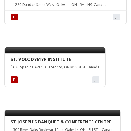
HALL
1280 Dundas Street West, Oakville, ON L6M 4H9, Canada
Р
ST. VOLODYMYR INSTITUTE
620 Spadina Avenue, Toronto, ON M5S 2H4, Canada
Р
ST.JOSEPH’S BANQUET & CONFERENCE CENTRE
300 River Oaks Boulevard East, Oakville, ON L6H 5T1, Canada