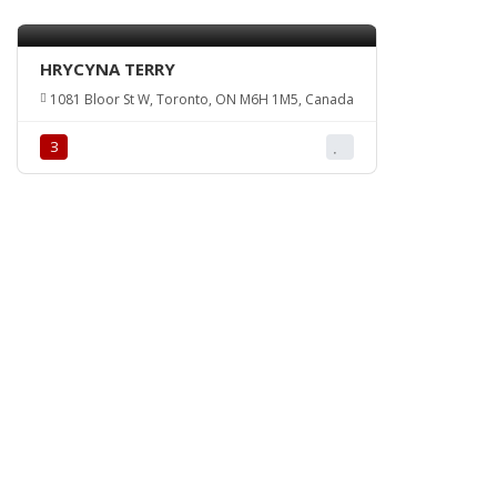
HRYCYNA TERRY
1081 Bloor St W, Toronto, ON M6H 1M5, Canada
З