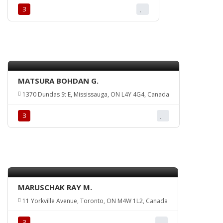
З
MATSURA BOHDAN G.
1370 Dundas St E, Mississauga, ON L4Y 4G4, Canada
З
MARUSCHAK RAY M.
11 Yorkville Avenue, Toronto, ON M4W 1L2, Canada
З