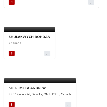
З
SHULAKWYCH BOHDAN
Canada
З
SHEREMETA ANDREW
407 Speers Rd, Oakville, ON L6K 3T5, Canada
З