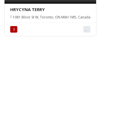
HRYCYNA TERRY
1081 Bloor St W, Toronto, ON M6H 1M5, Canada
З