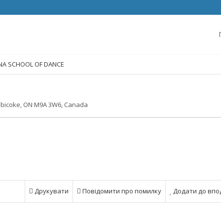
NA SCHOOL OF DANCE
obicoke, ON M9A 3W6, Canada
Друкувати
Повідомити про помилку
Додати до впо