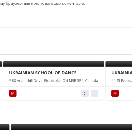
цьому браузері для моїх подальших коментарів.
UKRAINIAN SCHOOL OF DANCE
UKRAINI
80 Archerhill Drive, Etobicoke, ON M9B 5P4, Canada
145 Evans 
М
М