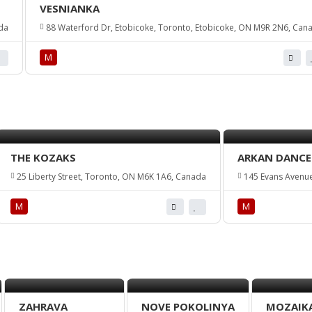
VESNIANKA
da
88 Waterford Dr, Etobicoke, Toronto, Etobicoke, ON M9R 2N6, Can
М
THE KOZAKS
ARKAN DANCE
25 Liberty Street, Toronto, ON M6K 1A6, Canada
145 Evans Avenue
М
М
ZAHRAVA
NOVE POKOLINYA
MOZAIK