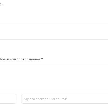
ми
.
бов’язкові поля позначені
*