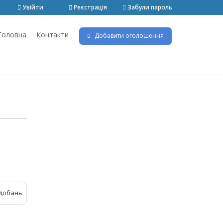
Увійти
Реєстрація
Забули пароль
Головна
Контакти
Добавити оголошення
добань