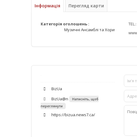
Інформація
Перегляд карти
Категорія оголошень :
TEL.
Музичні Ансамблі та Хори
www
BizUa
BizUa@n
Натисніть, щоб
переглянути
https://bizua.news7.ca/