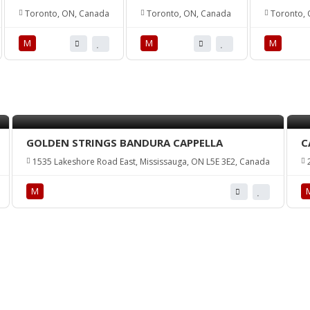
Toronto, ON, Canada
Toronto, ON, Canada
Toronto, 
М
М
М
GOLDEN STRINGS BANDURA CAPPELLA
C
1535 Lakeshore Road East, Mississauga, ON L5E 3E2, Canada
2
М