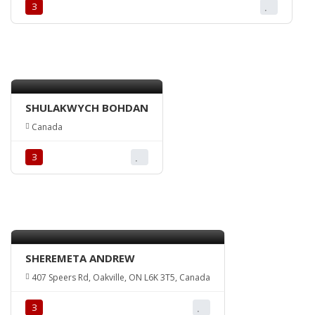
З
SHULAKWYCH BOHDAN
Canada
З
SHEREMETA ANDREW
407 Speers Rd, Oakville, ON L6K 3T5, Canada
З