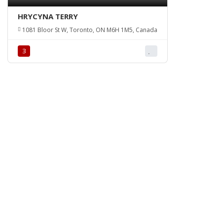
HRYCYNA TERRY
1081 Bloor St W, Toronto, ON M6H 1M5, Canada
З