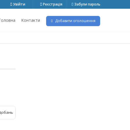
Увійти
Реєстрація
Забули пароль
Головна
Контакти
Добавити оголошення
добань