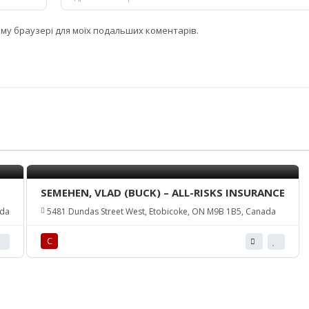
цьому браузері для моїх подальших коментарів.
SEMEHEN, VLAD (BUCK) – ALL-RISKS INSURANCE
ada
5481 Dundas Street West, Etobicoke, ON M9B 1B5, Canada
С