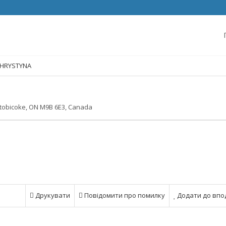
CHRYSTYNA
Etobicoke, ON M9B 6E3, Canada
Друкувати
Повідомити про помилку
Додати до впо