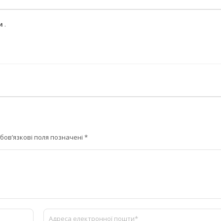
ми
.
бов’язкові поля позначені
*