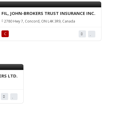
FIL, JOHN-BROKERS TRUST INSURANCE INC.
2780 Hwy 7, Concord, ON L4K 3R9, Canada
С
RS LTD.