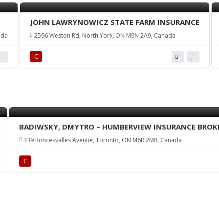
JOHN LAWRYNOWICZ STATE FARM INSURANCE
ada
2596 Weston Rd, North York, ON M9N 2A9, Canada
С
BADIWSKY, DMYTRO – HUMBERVIEW INSURANCE BROKE
339 Roncesvalles Avenue, Toronto, ON M6R 2M8, Canada
С