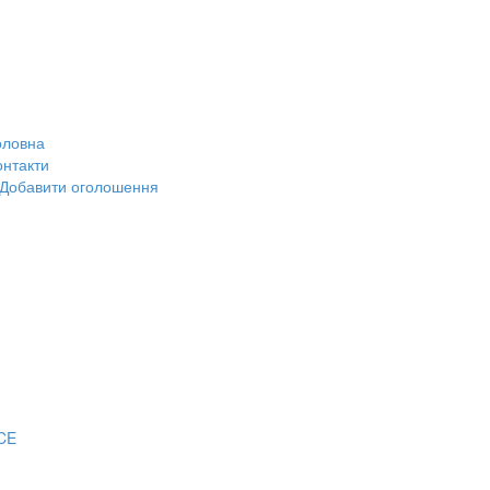
оловна
онтакти
Добавити оголошення
CE