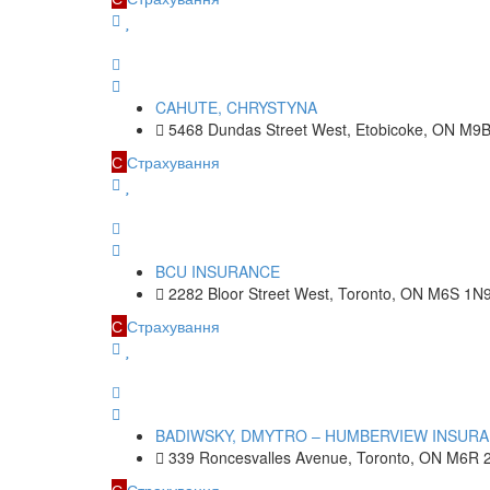
CAHUTE, CHRYSTYNA
5468 Dundas Street West, Etobicoke, ON M9
С
Страхування
BCU INSURANCE
2282 Bloor Street West, Toronto, ON M6S 1N
С
Страхування
BADIWSKY, DMYTRO – HUMBERVIEW INSURA
339 Roncesvalles Avenue, Toronto, ON M6R