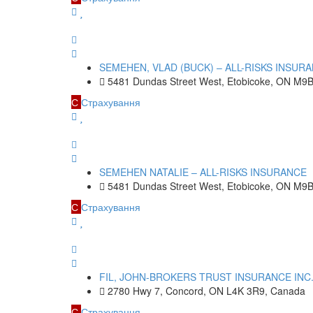
SEMEHEN, VLAD (BUCK) – ALL-RISKS INSUR
5481 Dundas Street West, Etobicoke, ON M9
С
Страхування
SEMEHEN NATALIE – ALL-RISKS INSURANCE
5481 Dundas Street West, Etobicoke, ON M9
С
Страхування
FIL, JOHN-BROKERS TRUST INSURANCE INC
2780 Hwy 7, Concord, ON L4K 3R9, Canada
С
Страхування