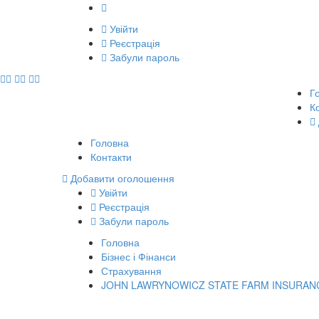
Увійти
Реєстрація
Забули пароль
Г
К
Головна
Контакти
Добавити оголошення
Увійти
Реєстрація
Забули пароль
Головна
Бізнес і Фінанси
Страхування
JOHN LAWRYNOWICZ STATE FARM INSURAN