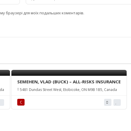
цьому браузері для моїх подальших коментарів.
SEMEHEN, VLAD (BUCK) – ALL-RISKS INSURANCE
ada
5481 Dundas Street West, Etobicoke, ON M9B 1B5, Canada
С