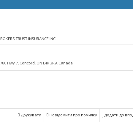
-BROKERS TRUST INSURANCE INC.
780 Hwy 7, Concord, ON L4K 3R9, Canada
Друкувати
Повідомити про помилку
Додати до впо