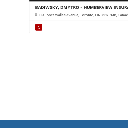
BADIWSKY, DMYTRO – HUMBERVIEW INSURA
339 Roncesvalles Avenue, Toronto, ON M6R 2M8, Cana
С