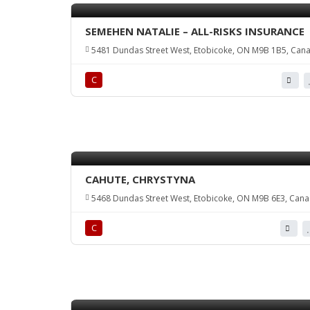
SEMEHEN NATALIE – ALL-RISKS INSURANCE
5481 Dundas Street West, Etobicoke, ON M9B 1B5, Can
С
CAHUTE, CHRYSTYNA
5468 Dundas Street West, Etobicoke, ON M9B 6E3, Can
С