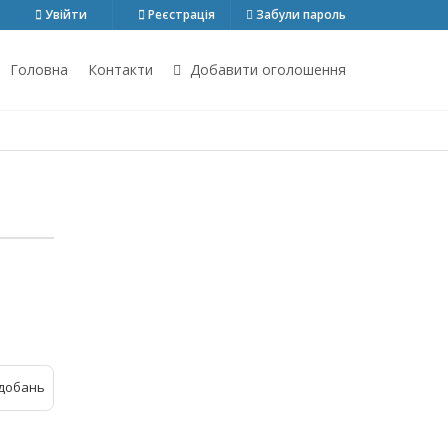
Увійти
Реєстрація
Забули пароль
Головна
Контакти
Добавити оголошення
добань