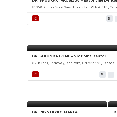
DR. SHUDRAK JAROSLAW – Eatonville Denta
5359 Dundas Street West, Etobicoke, ON M9B 1B1, Can
С
DR. SEKUNDA IRENE – Six Point Dental
768 The Queensway, Etobicoke, ON M8Z 1N1, Canada
С
DR. PRYSTAYKO MARTA
D