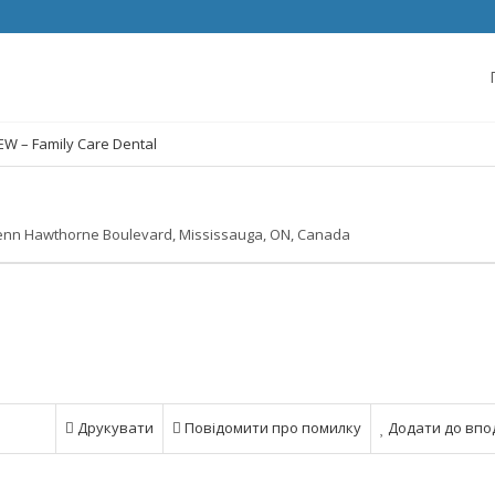
W – Family Care Dental
enn Hawthorne Boulevard, Mississauga, ON, Canada
Друкувати
Повідомити про помилку
Додати до впо