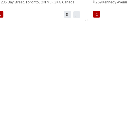
235 Bay Street, Toronto, ON M5R 3K4, Canada
269 Kennedy Avenu
С
С