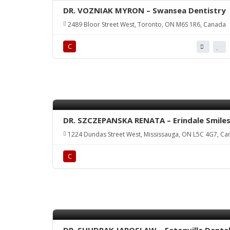
DR. VOZNIAK MYRON – Swansea Dentistry
2489 Bloor Street West, Toronto, ON M6S 1R6, Canada
С
DR. SZCZEPANSKA RENATA – Erindale Smiles 
1224 Dundas Street West, Mississauga, ON L5C 4G7, C
С