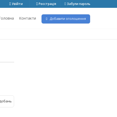
Увійти
Реєстрація
Забули пароль
Головна
Контакти
Добавити оголошення
добань