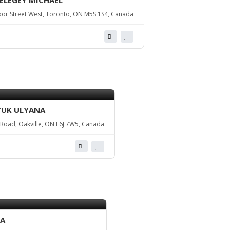
HELEGEY MICHAEL
or Street West, Toronto, ON M5S 1S4, Canada
YUK ULYANA
Road, Oakville, ON L6J 7W5, Canada
NA