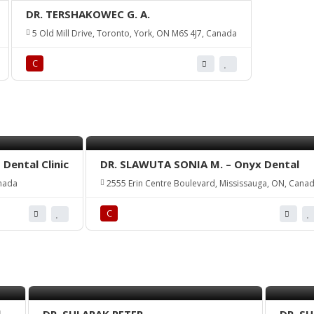
DR. TERSHAKOWEC G. A.
5 Old Mill Drive, Toronto, York, ON M6S 4J7, Canada
С
Dental Clinic
DR. SLAWUTA SONIA M. – Onyx Dental
anada
2555 Erin Centre Boulevard, Mississauga, ON, Cana
С