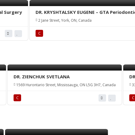
l Surgery
DR. KRYSHTALSKY EUGENE – GTA Periodontic
2 Jane Street, York, ON, Canada
С
DR. ZIENCHUK SVETLANA
DR
1569 Hurontario Street, Mississauga, ON L5G 3H7, Canada
33
С
С