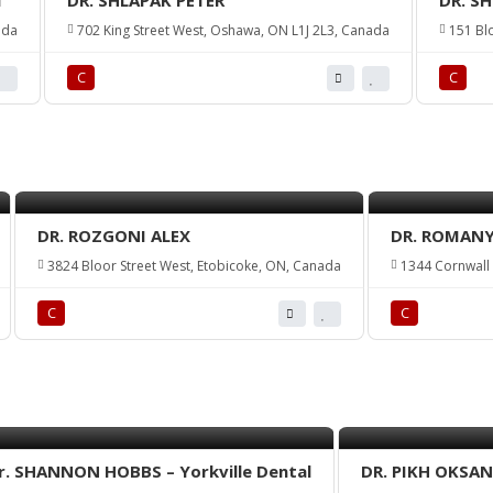
l
DR. SHLAPAK PETER
DR. S
ada
702 King Street West, Oshawa, ON L1J 2L3, Canada
151 Blo
С
С
DR. ROZGONI ALEX
DR. ROMAN
3824 Bloor Street West, Etobicoke, ON, Canada
1344 Cornwall 
С
С
r. SHANNON HOBBS – Yorkville Dental
DR. PIKH OKSA